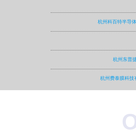
杭州科百特半导体
杭州东普捷
杭州费泰膜科技有
O